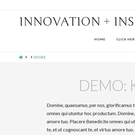
INNOVATION + IN
HOME
CLICK HER
HOME
SHORE
DEMO: 
Domine, quaesumus, per nos, glorificamus te
omnes qui utuntur hoc productum. Domine, qu
amore tuo. Placere Benedicite omnes qui u
te, et ut cognoscant te, et virtus amore tu