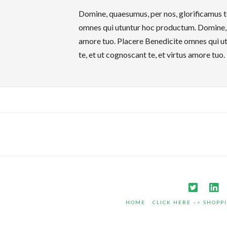
Domine, quaesumus, per nos, glorificamus te
omnes qui utuntur hoc productum. Domine, qu
amore tuo. Placere Benedicite omnes qui u
te, et ut cognoscant te, et virtus amore tu
HOME
CLICK HERE –> SHOPP