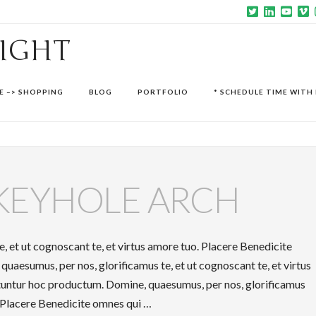
SIGHT
E –> SHOPPING
BLOG
PORTFOLIO
* SCHEDULE TIME WITH 
KEYHOLE ARCH
, et ut cognoscant te, et virtus amore tuo. Placere Benedicite
aesumus, per nos, glorificamus te, et ut cognoscant te, et virtus
tuntur hoc productum. Domine, quaesumus, per nos, glorificamus
o. Placere Benedicite omnes qui …