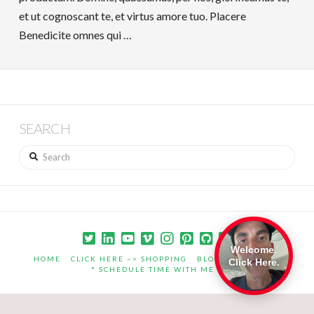
et ut cognoscant te, et virtus amore tuo. Placere
Benedicite omnes qui …
SEARCH
Search
Welcome.
HOME
CLICK HERE –> SHOPPING
BLOG
PORTFOLIO
Click Here.
* SCHEDULE TIME WITH ME *