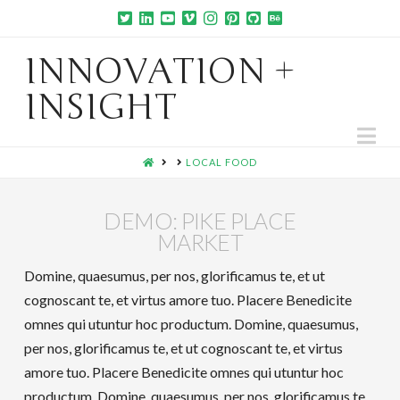
INNOVATION +
INSIGHT
Na
HOME
LOCAL FOOD
DEMO: PIKE PLACE
MARKET
Domine, quaesumus, per nos, glorificamus te, et ut
cognoscant te, et virtus amore tuo. Placere Benedicite
omnes qui utuntur hoc productum. Domine, quaesumus,
per nos, glorificamus te, et ut cognoscant te, et virtus
amore tuo. Placere Benedicite omnes qui utuntur hoc
productum. Domine, quaesumus, per nos, glorificamus te,